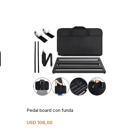
AG
Pedal board con funda
USD
108,00
Peda