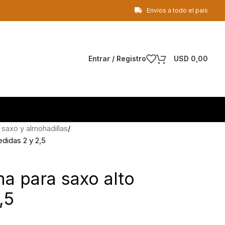
Envíos a todo el país
Entrar / Registro
USD
0,00
saxo y almohadillas
didas 2 y 2,5
na para saxo alto
,5