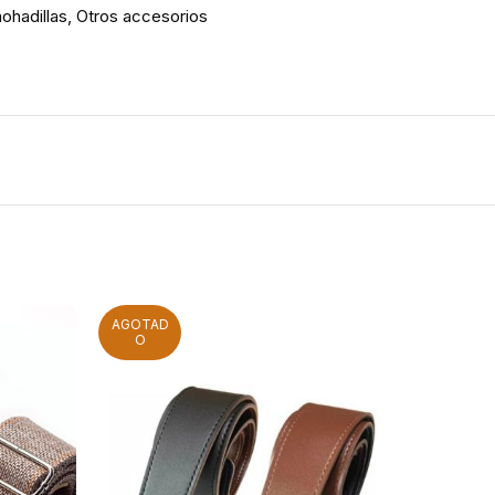
ohadillas
,
Otros accesorios
AGOTAD
AG
O