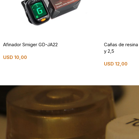
Afinador Smiger GD-JA22
Cañas de resina
y 2,5
USD
10,00
USD
12,00