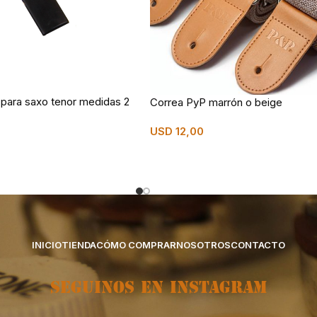
 para saxo tenor medidas 2
Correa PyP marrón o beige
USD
12,00
INICIO
TIENDA
CÓMO COMPRAR
NOSOTROS
CONTACTO
SEGUINOS EN INSTAGRAM