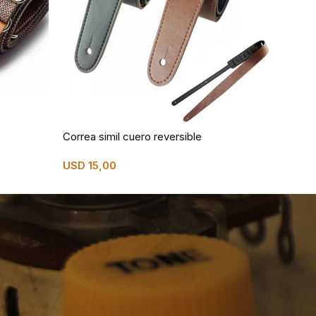
Correa simil cuero reversible
Luz d
USD
15,00
USD