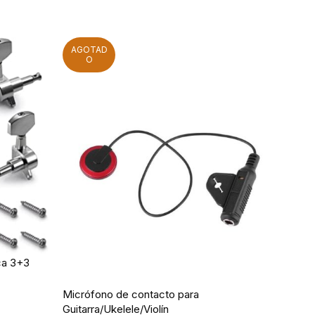
AGOTAD
O
Micr
ica 3+3
SMI
Micrófono de contacto para
USD
Guitarra/Ukelele/Violín