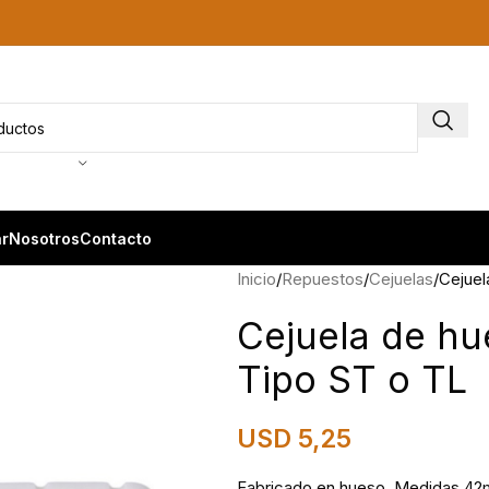
r
Nosotros
Contacto
Inicio
Repuestos
Cejuelas
Cejuel
Cejuela de hu
Tipo ST o TL
USD
5,25
Fabricado en hueso. Medidas 4